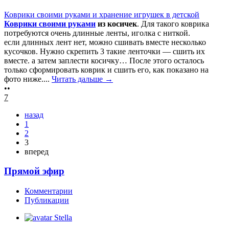
Коврики своими руками и хранение игрушек в детской
Коврики своими руками
из косичек
. Для такого коврика
потребуются очень длинные ленты, иголка с ниткой.
если длинных лент нет, можно сшивать вместе несколько
кусочков. Нужно скрепить 3 такие ленточки — сшить их
вместе. а затем заплести косичку… После этого осталось
только сформировать коврик и сшить его, как показано на
фото ниже....
Читать дальше →
••
7
назад
1
2
3
вперед
Прямой эфир
Комментарии
Публикации
Stella