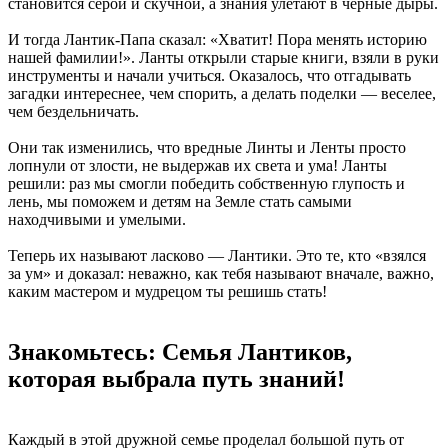
становится серой и скучной, а знания улетают в черные дыры.
И тогда Лантик-Папа сказал: «Хватит! Пора менять историю
нашей фамилии!». Ланты открыли старые книги, взяли в руки
инструменты и начали учиться. Оказалось, что отгадывать
загадки интереснее, чем спорить, а делать поделки — веселее,
чем бездельничать.
Они так изменились, что вредные Линты и Ленты просто
лопнули от злости, не выдержав их света и ума! Ланты
решили: раз мы смогли победить собственную глупость и
лень, мы поможем и детям на Земле стать самыми
находчивыми и умелыми.
Теперь их называют ласково — Лантики. Это те, кто «взялся
за ум» и доказал: неважно, как тебя называют вначале, важно,
каким мастером и мудрецом ты решишь стать!
Знакомьтесь: Семья Лантиков,
которая выбрала путь знаний!
Каждый в этой дружной семье проделал большой путь от