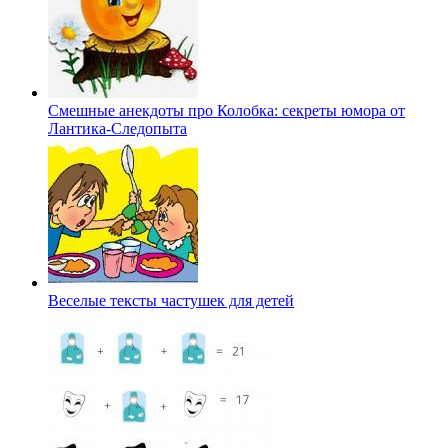
Смешные анекдоты про Колобка: секреты юмора от
Лантика-Следопыта
Веселые тексты частушек для детей