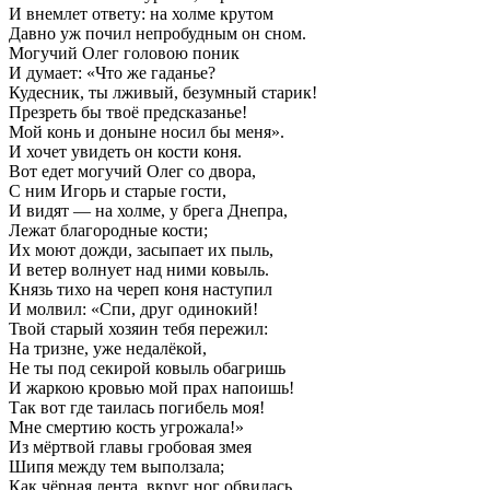
И внемлет ответу: на холме крутом
Давно уж почил непробудным он сном.
Могучий Олег головою поник
И думает: «Что же гаданье?
Кудесник, ты лживый, безумный старик!
Презреть бы твоё предсказанье!
Мой конь и доныне носил бы меня».
И хочет увидеть он кости коня.
Вот едет могучий Олег со двора,
С ним Игорь и старые гости,
И видят — на холме, у брега Днепра,
Лежат благородные кости;
Их моют дожди, засыпает их пыль,
И ветер волнует над ними ковыль.
Князь тихо на череп коня наступил
И молвил: «Спи, друг одинокий!
Твой старый хозяин тебя пережил:
На тризне, уже недалёкой,
Не ты под секирой ковыль обагришь
И жаркою кровью мой прах напоишь!
Так вот где таилась погибель моя!
Мне смертию кость угрожала!»
Из мёртвой главы гробовая змея
Шипя между тем выползала;
Как чёрная лента, вкруг ног обвилась,