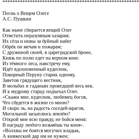
*******************************************************
Песнь о Вещем Олеге
А.С. Пушкин
Как ныне сбирается вещий Олег
Отмстить неразумным хазарам;
Их сёла и нивы за буйный набег
Обрёк он мечам и пожарам;
С дружиной своей, в цареградской броне,
Князь по полю едет на верном коне.
Из тёмного леса, навстречу ему,
Идёт вдохновенный кудесник,
Покорный Перуну старик одному,
Заветов грядущего вестник,
В мольбах и гаданьях проведший весь век.
И к мудрому старцу подъехал Олег.
«Скажи мне, кудесник, любимец богов,
Что сбудется в жизни со мною?
И скоро ль, на радость соседей-врагов,
Могильной засыплюсь землёю?
Открой мне всю правду, не бойся меня:
В награду любого возьмёшь ты коня».
«Волхвы не боятся могучих владык,
А княжеский дар им не нужен;