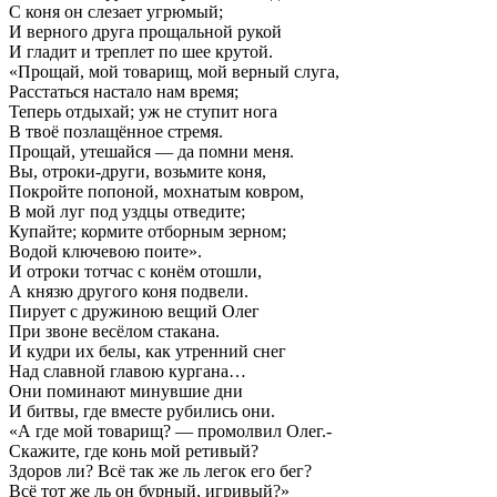
С коня он слезает угрюмый;
И верного друга прощальной рукой
И гладит и треплет по шее крутой.
«Прощай, мой товарищ, мой верный слуга,
Расстаться настало нам время;
Теперь отдыхай; уж не ступит нога
В твоё позлащённое стремя.
Прощай, утешайся — да помни меня.
Вы, отроки-други, возьмите коня,
Покройте попоной, мохнатым ковром,
В мой луг под уздцы отведите;
Купайте; кормите отборным зерном;
Водой ключевою поите».
И отроки тотчас с конём отошли,
А князю другого коня подвели.
Пирует с дружиною вещий Олег
При звоне весёлом стакана.
И кудри их белы, как утренний снег
Над славной главою кургана…
Они поминают минувшие дни
И битвы, где вместе рубились они.
«А где мой товарищ? — промолвил Олег.-
Скажите, где конь мой ретивый?
Здоров ли? Всё так же ль легок его бег?
Всё тот же ль он бурный, игривый?»