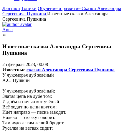
Лантики
Топики
Обучение и развитие
Сказки Александра
Сергеевича Пушкина
Известные сказки Александра
Сергеевича Пушкина
Anna
••
Известные сказки Александра Сергеевича
Пушкина
25 февраля 2023, 00:08
Известные
сказки Александра Сергеевича Пушкина
У лукоморья дуб зелёный
А.С. Пушкин
У лукоморья дуб зелёный;
Златая цепь на дубе том:
И днём и ночью кот учёный
Всё ходит по цепи кругом;
Идёт
направо — песнь заводит,
Налево — сказку говорит.
Там чудеса: там леший бродит,
Русалка на ветвях сидит;