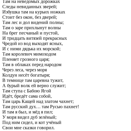
Там на неведомых дорожках
Следы невиданных зверей;
Избушка там на курьих ножках
Стоит без окон, без дверей;
Там лес и дол видений полны;
Там о заре прихлынут волны
На брег песчаный и пустой,
И тридцать витязей прекрасных
Чредой из вод выходят ясных,
И с ними дядька их морской;
Там королевич мимоходом
Пленяет грозного царя;
Там в облаках перед народом
Через леса, через моря
Колдун несёт богатыря;
В темнице там царевна тужит,
А бурый волк ей верно служит;
Там ступа с Бабою Ягой
Идёт, бредёт сама собой,
Там царь Кащей над златом чахнет;
Там русский дух… там Русью пахнет!
И там я был, и мёд я пил;
У моря видел дуб зелёный;
Под ним сидел, и кот учёный
Свои мне сказки говорил.