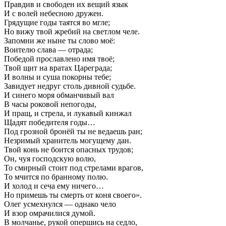
Правдив и свободен их вещий язык
И с волей небесною дружен.
Грядущие годы таятся во мгле;
Но вижу твой жребий на светлом челе.
Запомни же ныне ты слово моё:
Воителю слава — отрада;
Победой прославлено имя твоё;
Твой щит на вратах Цареграда;
И волны и суша покорны тебе;
Завидует недруг столь дивной судьбе.
И синего моря обманчивый вал
В часы роковой непогоды,
И пращ, и стрела, и лукавый кинжал
Щадят победителя годы…
Под грозной бронёй ты не ведаешь ран;
Незримый хранитель могущему дан.
Твой конь не боится опасных трудов;
Он, чуя господскую волю,
То смирный стоит под стрелами врагов,
То мчится по бранному полю.
И холод и сеча ему ничего…
Но примешь ты смерть от коня своего».
Олег усмехнулся — однако чело
И взор омрачилися думой.
В молчанье, рукой опершись на седло,