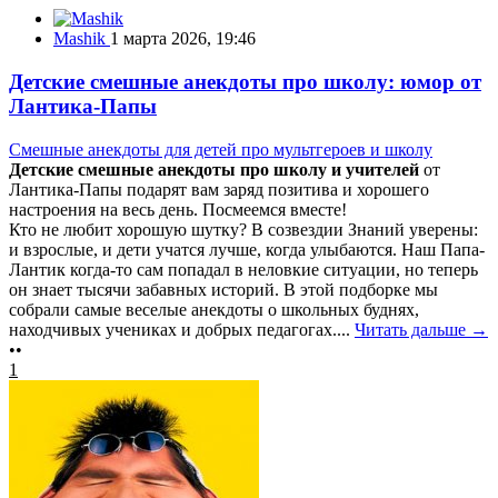
Mashik
1 марта 2026, 19:46
Детские смешные анекдоты про школу: юмор от
Лантика-Папы
Смешные анекдоты для детей про мультгероев и школу
Детские смешные анекдоты про школу и учителей
от
Лантика-Папы подарят вам заряд позитива и хорошего
настроения на весь день. Посмеемся вместе!
Кто не любит хорошую шутку? В созвездии Знаний уверены:
и взрослые, и дети учатся лучше, когда улыбаются. Наш Папа-
Лантик когда-то сам попадал в неловкие ситуации, но теперь
он знает тысячи забавных историй. В этой подборке мы
собрали самые веселые анекдоты о школьных буднях,
находчивых учениках и добрых педагогах....
Читать дальше →
••
1