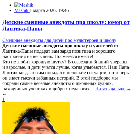
Mashik
1 марта 2026, 19:46
Детские смешные анекдоты про школу: юмор от
Лантика-Папы
Смешные анекдоты для детей про мультгероев и школу
Детские смешные анекдоты про школу и учителей
от
Лантика-Папы подарят вам заряд позитива и хорошего
настроения на весь день. Посмеемся вместе!
Кто не любит хорошую шутку? В созвездии Знаний уверены:
и взрослые, и дети учатся лучше, когда улыбаются. Наш Папа-
Лантик когда-то сам попадал в неловкие ситуации, но теперь
он знает тысячи забавных историй. В этой подборке мы
собрали самые веселые анекдоты о школьных буднях,
находчивых учениках и добрых педагогах....
Читать дальше →
••
1