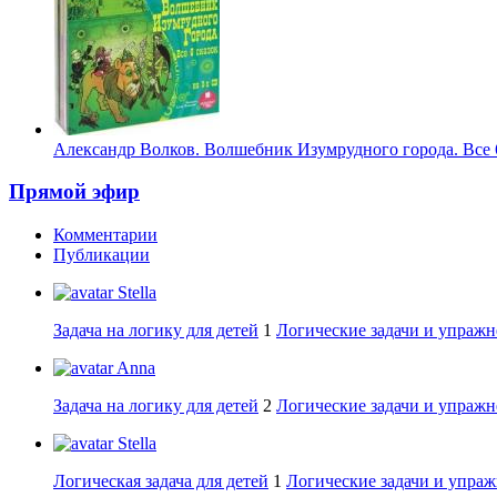
Александр Волков. Волшебник Изумрудного города. Все 6
Прямой эфир
Комментарии
Публикации
Stella
Задача на логику для детей
1
Логические задачи и упражн
Anna
Задача на логику для детей
2
Логические задачи и упражн
Stella
Логическая задача для детей
1
Логические задачи и упраж