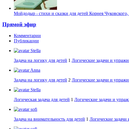
Мойдодыр - стихи и сказки для детей Корнея Чуковского
Прямой эфир
Комментарии
Публикации
Stella
Задача на логику для детей
1
Логические задачи и упражн
Anna
Задача на логику для детей
2
Логические задачи и упражн
Stella
Логическая задача для детей
1
Логические задачи и упраж
sofi
Задача на внимательность для детей
1
Логические задачи 
sofi