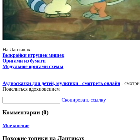
На Лантиках:
Выкройки игрушек мишек
Оригами из бумаги
Модульное оригами схемы
Аудиосказки для детей, мультики - смотреть онлайн
- смотри
Поделиться вдохновением
Скопировать ссылку
Комментарии (0)
Мое мнение
Похожие топики на Лантиках