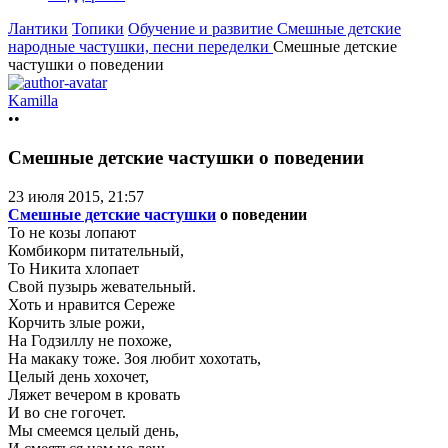
Лантики
Топики
Обучение и развитие
Смешные детские
народные частушки, песни переделки
Смешные детские
частушки о поведении
Kamilla
••
Смешные детские частушки о поведении
23 июля 2015, 21:57
Смешные детские частушки
о поведении
То не козы лопают
Комбикорм питательный,
То Никита хлопает
Свой пузырь жевательный.
Хоть и нравится Сереже
Корчить злые рожи,
На Годзиллу не похоже,
На макаку тоже. Зоя любит хохотать,
Целый день хохочет,
Ляжет вечером в кровать
И во сне гогочет.
Мы смеемся целый день,