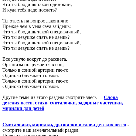
Что ты бродишь такой одинокий,
И куда тебя надо послать?
Ты ответь на вопрос лаконично
Прежде чем в vena cava зайдешь:
Что ты бродишь такой специфичный,
Что ты девушке спать не даешь?
Что ты бродишь такой специфичный,
Что ты девушке спать не даешь?
Все уснуло вокруг до рассвета,
Организм погружается в сон,
Только в сонной артерии где-то
Одиноко блуждает гормон.
Только в сонной артерии где-то
Одиноко блуждает гормон.
Другие темы из этого раздела смотрите здесь —
Cлова
детских песен, стихи, считалочки, задорные частушки,
мирилки для детей
Считалочки, мирилки, дразнилки и слова детских песен
-
смотрите наш замечательный раздел.
Поделиться вдохновением