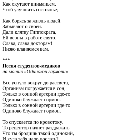
Как окутают вниманьем,
Чтоб улучшить состоянье;
Как борясь за жизнь людей,
Забывают о своей.
Дали клятву Гиппократа,
Ей верны в работе свято.
Слава, слава докторам!
Низко кланяемся вам.
***
Песня студентов-медиков
на мотив «Одинокой гармони»
Все уснуло вокруг до рассвета,
Организм погружается в сон,
Только в сонной артерии где-то
Одиноко блуждает гормон.
Только в сонной артерии где-то
Одиноко блуждает гормон.
То спускается по кровотоку,
То рецептор начнет раздражать,
Что ты бродишь такой одинокий,
И куда тебя надо послать?