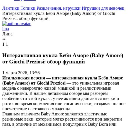
Лантики
Топики
Развлечения, игрушки
Игрушки для девочек
Интерактивная кукла Беби Аморе (Baby Amore) от Giochi
Preziosi: обзор функций
lina
Лина
••
1
1
Интерактивная кукла Беби Аморе (Baby Amore)
от Giochi Preziosi: обзор функций
1 марта 2026, 13:56
Итальянская версия — интерактивная кукла Беби Аморе
(Baby Amore) от Giochi Preziosi
— это уникальная игровая
модель с невероятно живой мимикой и реалистичными
движениями. В нашем детальном обзоре мы разберем
особенности этой куклы: у нее активно двигаются щечки и
ротик во время кормления или сосания соски, создавая полное
впечатление настоящего младенца.
Главным отличием Baby Amore являются эластичные
резиновые веки, которые мягко растягиваются при закрытии
глаз, в отличие от механизмов популярных Baby Born или