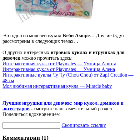
Это одна из моделей
кукол Беби Аморе
… Другие будут
рассмотрены в следующих темах…
О других интересных
игровых куклах и игрушках для
девочек
можно прочитать здесь:
Интерактивная кукла от Playmates — Умница Анюта
Интерактивная кукла от Playmates — Умница Алена
Интерактивные куклы Чу Чу (Chou Chou) от Zapf Creation —
48 см
Моя любимая интерактивная кукла — Miracle baby
Лучшие игрушки для девочек: мир кукол, домиков и
аксессуаров
- смотрите наш замечательный раздел.
Поделиться вдохновением
Скопировать ссылку
Комментарии (1)