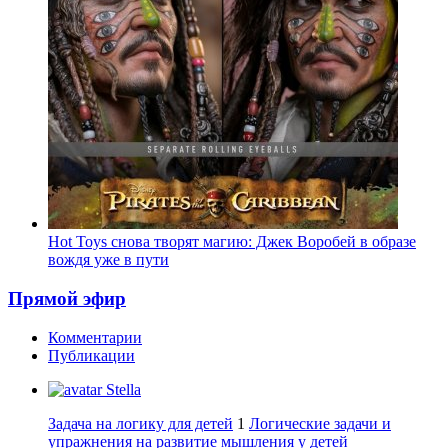
Hot Toys снова творят магию: Джек Воробей в образе
вождя уже в пути
Прямой эфир
Комментарии
Публикации
Stella
Задача на логику для детей
1
Логические задачи и
упражнения на развитие мышления у детей