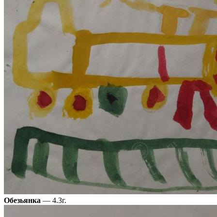
Обезьянка
— 4.3г.