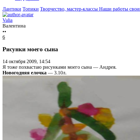
Лантики
Топики
Творчество, мастер-классы
Наши работы сво
Valia
Валентина
••
6
Рисунки моего сына
14 октября 2009, 14:54
Я тоже похвастаю рисунками моего сына — Андрея.
Новогодняя елочка
— 3.10л.