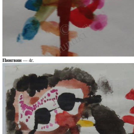
Пингвин
— 4г.