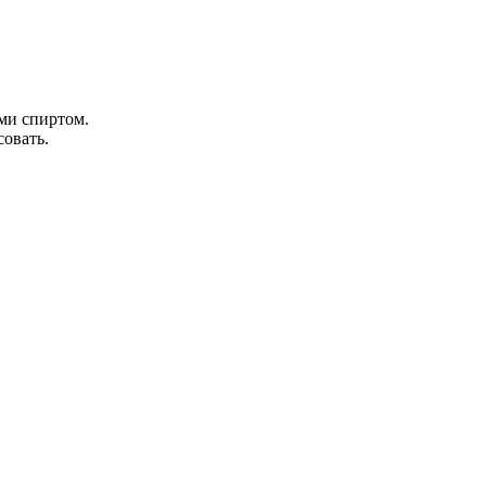
ми спиртом.
совать.