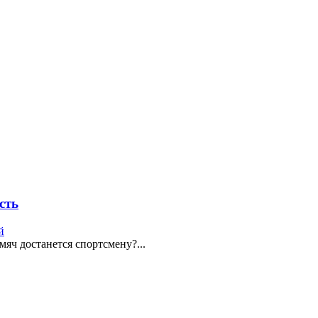
сть
й
 мяч достанется спортсмену?...