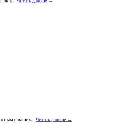
лок к...
Читать дальше →
расным в ваших...
Читать дальше →