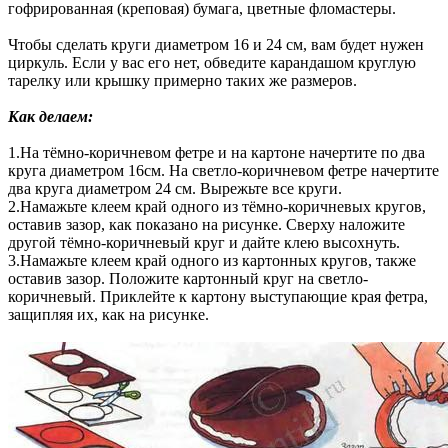
гофрированная (креповая) бумага, цветные фломастеры.
Чтобы сделать круги диаметром 16 и 24 см, вам будет нужен
циркуль. Если у вас его нет, обведите карандашом круглую
тарелку или крышку примерно таких же размеров.
Как делаем:
1.На тёмно-коричневом фетре и на картоне начертите по два
круга диаметром 16см. На светло-коричневом фетре начертите
два круга диаметром 24 см. Вырежьте все круги.
2.Намажьте клеем край одного из тёмно-коричневых кругов,
оставив зазор, как показано на рисунке. Сверху наложите
другой тёмно-коричневый круг и дайте клею высохнуть.
3.Намажьте клеем край одного из картонных кругов, также
оставив зазор. Положите картонный круг на светло-
коричневый. Приклейте к картону выступающие края фетра,
защипляя их, как на рисунке.