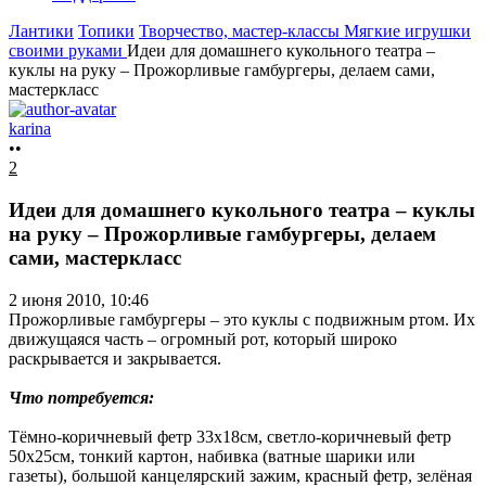
Лантики
Топики
Творчество, мастер-классы
Мягкие игрушки
своими руками
Идеи для домашнего кукольного театра –
куклы на руку – Прожорливые гамбургеры, делаем сами,
мастеркласс
karina
••
2
Идеи для домашнего кукольного театра – куклы
на руку – Прожорливые гамбургеры, делаем
сами, мастеркласс
2 июня 2010, 10:46
Прожорливые гамбургеры – это куклы с подвижным ртом. Их
движущаяся часть – огромный рот, который широко
раскрывается и закрывается.
Что потребуется:
Тёмно-коричневый фетр 33х18см, светло-коричневый фетр
50х25см, тонкий картон, набивка (ватные шарики или
газеты), большой канцелярский зажим, красный фетр, зелёная