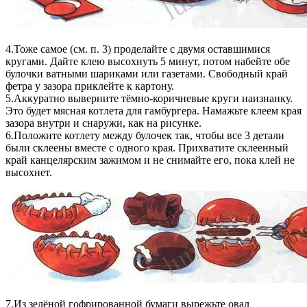
4.Тоже самое (см. п. 3) проделайте с двумя оставшимися
кругами. Дайте клею высохнуть 5 минут, потом набейте обе
булочки ватными шариками или газетами. Свободный край
фетра у зазора приклейте к картону.
5.Аккуратно выверните тёмно-коричневые круги наизнанку.
Это будет мясная котлета для гамбургера. Намажьте клеем края
зазора внутри и снаружи, как на рисунке.
6.Положите котлету между булочек так, чтобы все 3 детали
были склеены вместе с одного края. Прихватите склеенный
край канцелярским зажимом и не снимайте его, пока клей не
высохнет.
7.Из зелёной гофрированной бумаги вырежьте овал