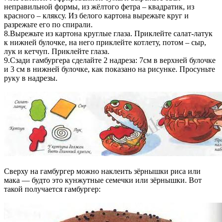
неправильной формы, из жёлтого фетра – квадратик, из
красного – кляксу. Из белого картона вырежьте круг и
разрежьте его по спирали.
8.Вырежьте из картона круглые глаза. Приклейте салат-латук
к нижней булочке, на него приклейте котлету, потом – сыр,
лук и кетчуп. Приклейте глаза.
9.Сзади гамбургера сделайте 2 надреза: 7см в верхней булочке
и 3 см в нижней булочке, как показано на рисунке. Просуньте
руку в надрезы.
Сверху на гамбургер можно наклеить зёрнышки риса или
мака — будто это кунжутные семечки или зёрнышки. Вот
такой получается гамбургер: