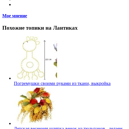
Мое мнение
Похожие топики на Лантиках
Погремушки своими руками из ткани, выкройка
Детская весенняя шляпка-венок из тюльпанов - делаем