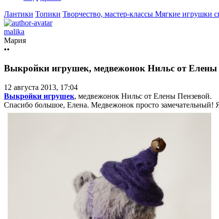
Лантики
Топики
Творчество, мастер-классы
Мягкие игрушки 
malika
Мария
••
Выкройки игрушек, медвежонок Нильс от Елены
12 августа 2013, 17:04
Выкройки игрушек
, медвежонок Нильс от Елены Пензевой.
Спасибо большое, Елена. Медвежонок просто замечательный! Я