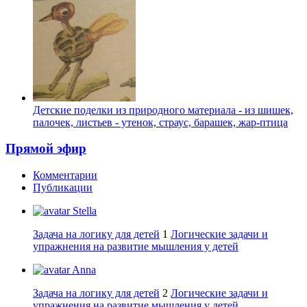
Детские поделки из природного материала - из шишек,
палочек, листьев - утенок, страус, барашек, жар-птица
Прямой эфир
Комментарии
Публикации
Stella
Задача на логику для детей
1
Логические задачи и
упражнения на развитие мышления у детей
Anna
Задача на логику для детей
2
Логические задачи и
упражнения на развитие мышления у детей