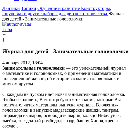
Лантики
Топики
Обучение и развитие
Конструкторы,
шнуровки и другие наборы для детского творчества
Журнал
для детей - Занимательные головоломки
Luba
••
1
Журнал для детей - Занимательные головоломки
4 января 2012, 18:04
Занимательные головоломки
— это увлекательный журнал
о математике и головоломках, о применении математики в
повседневной жизни, об истории создания головоломок и
многом другом.
С каждым выпуском идёт новая занимательная головоломка.
Чтобы ее одолеть, Вам потребуются те знания, которые Вы
получите, читая материалы выпуска журнала. Вложения-
головоломки в выпуски: мадагаскарские шашки, танграм,
пирамида из шаров, освободите шарик, кольцо Нибелунга,
змейка, звездчатый ромбододекаэдр, башня Ханоя, крест в
сосуде…