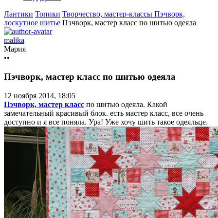
Лантики
Топики
Творчество, мастер-классы
Пэчворк,
лоскутное шитье
Пэчворк, мастер класс по шитью одеяла
malika
Мария
••
Пэчворк, мастер класс по шитью одеяла
12 ноября 2014, 18:05
Пэчворк, мастер класс
по шитью одеяла. Какой
замечательный красивый блок. есть мастер класс, все очень
доступно и я все поняла. Ура! Уже хочу шить такое одеяльце.