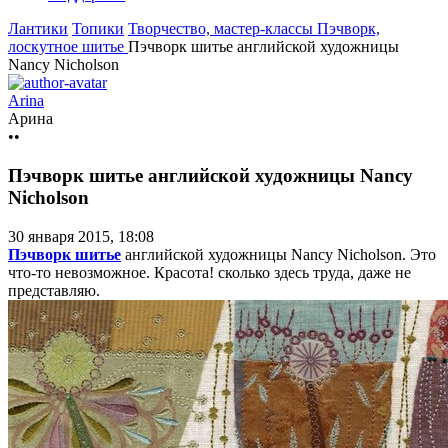
Лантики
Топики
Творчество, мастер-классы
Пэчворк,
лоскутное шитье
Пэчворк шитье английской художницы
Nancy Nicholson
Arina
Арина
••
Пэчворк шитье английской художницы Nancy
Nicholson
30 января 2015, 18:08
Пэчворк шитье
английской художницы Nancy Nicholson. Это
что-то невозможное. Красота! сколько здесь труда, даже не
представляю.