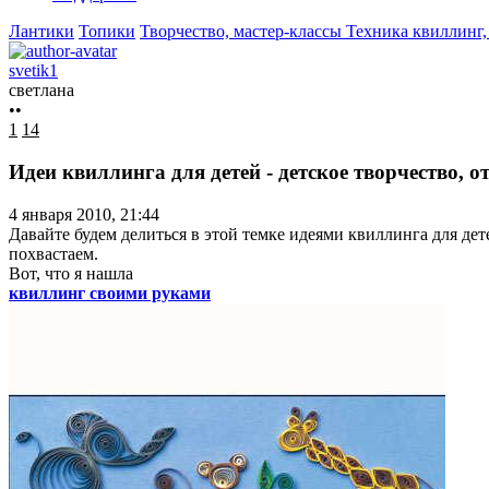
Лантики
Топики
Творчество, мастер-классы
Техника квиллинг
svetik1
светлана
••
1
14
Идеи квиллинга для детей - детское творчество, 
4 января 2010, 21:44
Давайте будем делиться в этой темке идеями квиллинга для дет
похвастаем.
Вот, что я нашла
квиллинг своими руками