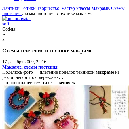
Лантики
Топики
Творчество, мастер-классы
Макраме. Схемы
плетения
Схемы плетения в технике макраме
sofi
София
••
2
Схемы плетения в технике макраме
17 декабря 2009, 22:16
Макраме, схемы плетения
.
Поделюсь фото — плетение поделок техникой
макраме
из
различных ниток, веревочек…
По новогодней тематике —
веночек
.