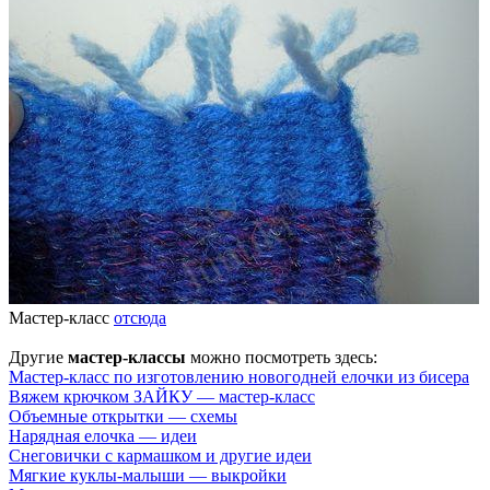
Мастер-класс
отсюда
Другие
мастер-классы
можно посмотреть здесь:
Мастер-класс по изготовлению новогодней елочки из бисера
Вяжем крючком ЗАЙКУ — мастер-класс
Объемные открытки — схемы
Нарядная елочка — идеи
Снеговички с кармашком и другие идеи
Мягкие куклы-малыши — выкройки