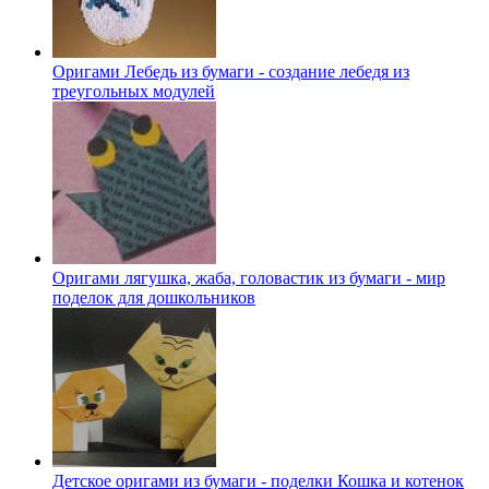
Оригами Лебедь из бумаги - создание лебедя из
треугольных модулей
Оригами лягушка, жаба, головастик из бумаги - мир
поделок для дошкольников
Детское оригами из бумаги - поделки Кошка и котенок