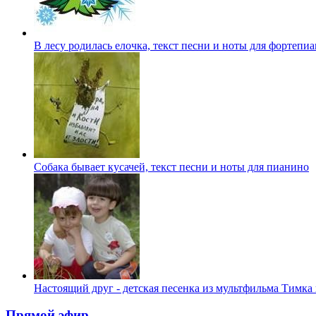
В лесу родилась елочка, текст песни и ноты для фортепи
Собака бывает кусачей, текст песни и ноты для пианино
Настоящий друг - детская песенка из мультфильма Тимка
Прямой эфир