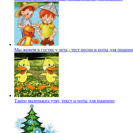
Мы живем в гостях у лета - тест песни и ноты для пиани
Танец маленьких утят, текст и ноты для пианино