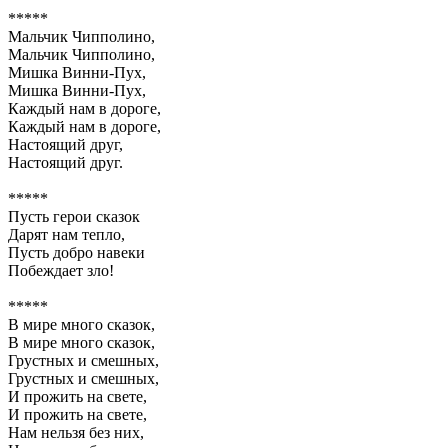
*****
Мальчик Чипполино,
Мальчик Чипполино,
Мишка Винни-Пух,
Мишка Винни-Пух,
Каждый нам в дороге,
Каждый нам в дороге,
Настоящий друг,
Настоящий друг.
*****
Пусть герои сказок
Дарят нам тепло,
Пусть добро навеки
Побеждает зло!
*****
В мире много сказок,
В мире много сказок,
Грустных и смешных,
Грустных и смешных,
И прожить на свете,
И прожить на свете,
Нам нельзя без них,