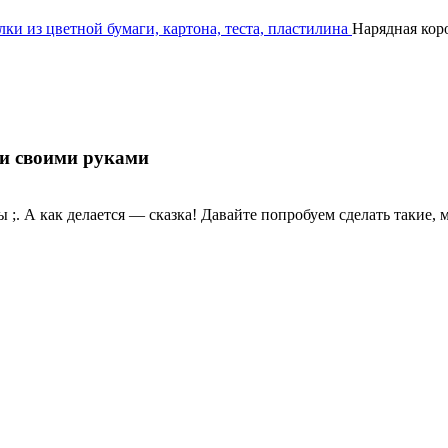
ки из цветной бумаги, картона, теста, пластилина
Нарядная коро
ги своими руками
. А как делается — сказка! Давайте попробуем сделать такие, м