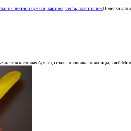
ки из цветной бумаги, картона, теста, пластилина
Поделка для д
 желтая креповая бумага, сезаль, проволка, ножницы, клей Моме