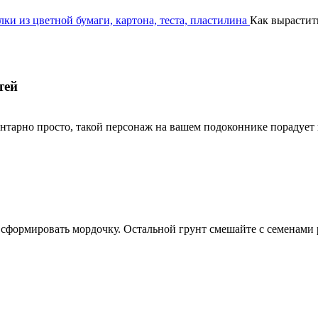
ки из цветной бумаги, картона, теста, пластилина
Как вырастит
тей
нтарно просто, такой персонаж на вашем подоконнике порадует 
бы сформировать мордочку. Остальной грунт смешайте с семенами