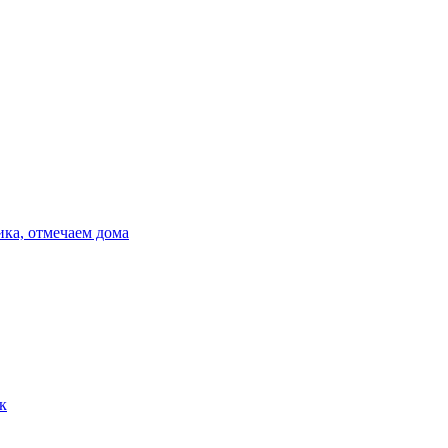
ика, отмечаем дома
к