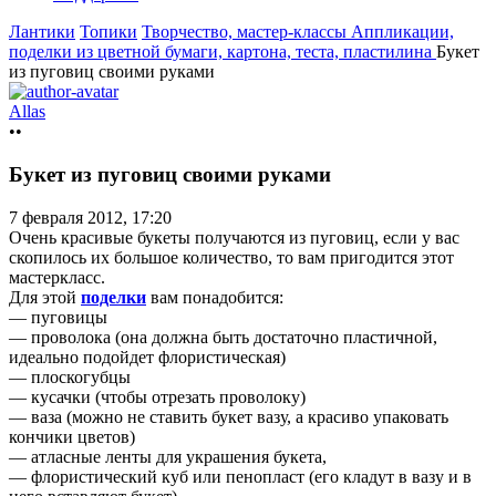
Лантики
Топики
Творчество, мастер-классы
Аппликации,
поделки из цветной бумаги, картона, теста, пластилина
Букет
из пуговиц своими руками
Allas
••
Букет из пуговиц своими руками
7 февраля 2012, 17:20
Очень красивые букеты получаются из пуговиц, если у вас
скопилось их большое количество, то вам пригодится этот
мастеркласс.
Для этой
поделки
вам понадобится:
— пуговицы
— проволока (она должна быть достаточно пластичной,
идеально подойдет флористическая)
— плоскогубцы
— кусачки (чтобы отрезать проволоку)
— ваза (можно не ставить букет вазу, а красиво упаковать
кончики цветов)
— атласные ленты для украшения букета,
— флористический куб или пенопласт (его кладут в вазу и в