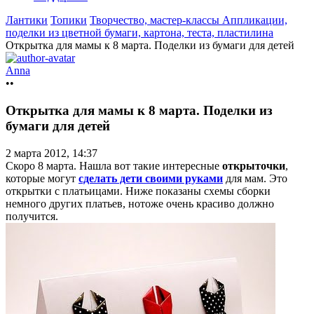
Лантики
Топики
Творчество, мастер-классы
Аппликации,
поделки из цветной бумаги, картона, теста, пластилина
Открытка для мамы к 8 марта. Поделки из бумаги для детей
Anna
••
Открытка для мамы к 8 марта. Поделки из
бумаги для детей
2 марта 2012, 14:37
Скоро 8 марта. Нашла вот такие интересные
открыточки
,
которые могут
сделать дети своими руками
для мам. Это
открытки с платьицами. Ниже показаны схемы сборки
немного других платьев, нотоже очень красиво должно
получится.