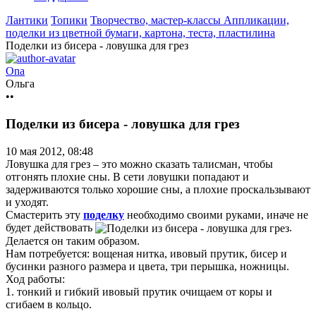
Лантики
Топики
Творчество, мастер-классы
Аппликации,
поделки из цветной бумаги, картона, теста, пластилина
Поделки из бисера - ловушка для грез
Ona
Ольга
••
Поделки из бисера - ловушка для грез
10 мая 2012, 08:48
Ловушка для грез – это можно сказать талисман, чтобы
отгонять плохие сны. В сети ловушки попадают и
задерживаются только хорошие сны, а плохие проскальзывают
и уходят.
Смастерить эту
поделку
необходимо своими руками, иначе не
будет действовать
.
Делается он таким образом.
Нам потребуется: вощеная нитка, ивовый прутик, бисер и
бусинки разного размера и цвета, три перышка, ножницы.
Ход работы:
1. тонкий и гибкий ивовый прутик очищаем от коры и
сгибаем в кольцо.