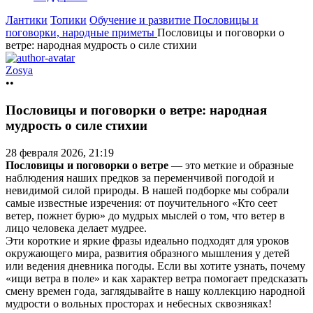
Лантики
Топики
Обучение и развитие
Пословицы и
поговорки, народные приметы
Пословицы и поговорки о
ветре: народная мудрость о силе стихии
Zosya
••
Пословицы и поговорки о ветре: народная
мудрость о силе стихии
28 февраля 2026, 21:19
Пословицы и поговорки о ветре
— это меткие и образные
наблюдения наших предков за переменчивой погодой и
невидимой силой природы. В нашей подборке мы собрали
самые известные изречения: от поучительного «Кто сеет
ветер, пожнет бурю» до мудрых мыслей о том, что ветер в
лицо человека делает мудрее.
Эти короткие и яркие фразы идеально подходят для уроков
окружающего мира, развития образного мышления у детей
или ведения дневника погоды.
Если вы хотите узнать, почему
«ищи ветра в поле» и как характер ветра помогает предсказать
смену времен года, заглядывайте в нашу коллекцию народной
мудрости о вольных просторах и небесных сквозняках!