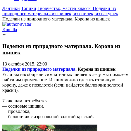
Лантики
Топики
Творчество, мастер-классы
Поделки из
природного материала - из шишек, из спичек, из ракушек
Поделки из природного материала. Корона из шишек
Kamilla
••
Поделки из природного материала. Корона из
шишек
13 октября 2015, 22:00
Поделки из природного материала
. Корона из шишек
Если вы насобирали симпатичных шишек в лесу. мы поможем
найти им применение. Из них можно сделать отличную
корону, даже с позолотой (если найдется баллончик золотой
краски).
Итак, нам потребуется:
— сосновые шишки,
— проволока,
— баллончик с аэрозольной золотой краской.