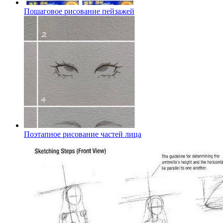
Пошаговое рисование пейзажей
Поэтапное рисование частей лица