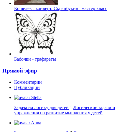
Кошелек - конверт. Скрапбукинг мастер класс
Бабочки - трафареты
Прямой эфир
Комментарии
Публикации
Stella
Задача на логику для детей
1
Логические задачи и
упражнения на развитие мышления у детей
Anna