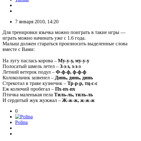
7 января 2010, 14:20
Для тренировки язычка можно поиграть в такие игры —
играть можно начинать уже с 1.6 года.
Малыш должен стараться произносить выделенные слова
вместе с Вами:
На лугу паслась корова –
Му-у-у, му-у-у
Полосатый шмель летел –
З-з-з, з-з-з
Летний ветерок подул –
Ф-ф-ф, ф-ф-ф
Колокольчик зазвенел –
Динь, динь, динь
Стрекотал в траве кузнечик –
Тр-р-р, тц-с-с
Еж колючий пробегал –
Пх-пх-пх
Птичка маленькая пела
Тиль-ль, тиль-ль
И сердитый жук жужжал –
Ж-ж-ж, ж-ж-ж
0
Polina