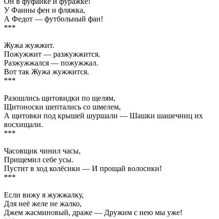
Он в фуфайке и фуражке!
У Фаины фен и фляжка,
А Федот — футбольный фан!
***
Жужа жужжит.
Пожужжит — разжужжится.
Разжужжался — пожужжал.
Вот так Жужа жужжится.
***
Разошлись щитовидки по щелям,
Щитоноски шептались со шмелем,
А щитовки под крышей шуршали — Шашки шашечниц их
восхищали.
***
Часовщик чинил часы,
Прищемил себе усы.
Пустит в ход колёсики — И прощай волосики!
***
Если вижу я жужжалку,
Для неё желе не жалко,
Джем жасминовый, драже — Дружим с нею мы уже!