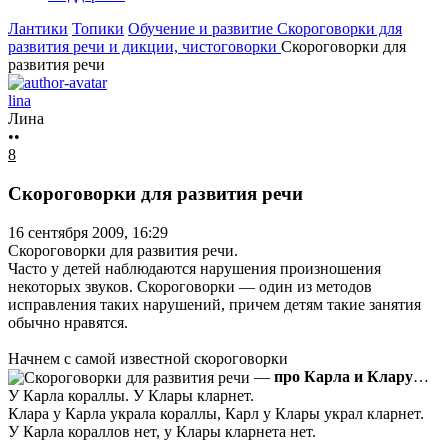
Лантики
Топики
Обучение и развитие
Скороговорки для
развития речи и дикции, чистоговорки
Скороговорки для
развития речи
lina
Лина
••
8
Скороговорки для развития речи
16 сентября 2009, 16:29
Скороговорки для развития речи.
Часто у детей наблюдаются нарушения произношения
некоторых звуков. Скороговорки — один из методов
исправления таких нарушений, причем детям такие занятия
обычно нравятся.
Начнем с самой известной скороговорки
—
про Карла и Клару
…
У Карла кораллы. У Клары кларнет.
Клара у Карла украла кораллы, Карл у Клары украл кларнет.
У Карла кораллов нет, у Клары кларнета нет.