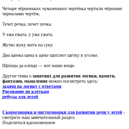
Четыре чёрненьких чумазеньких чертёнка чертили чёрными
чернилами чертёж.
Течет речка, печет печка.
У ежа ежата, у ужа ужата.
Жутко жуку жить на суку.
Два щенка щека к щеке щиплют щетку в уголке.
Щипцы да клещи — вот наши вещи.
Другие темы о
занятиях для развития логики, памяти,
фантазии, мышления
можно посмотреть здесь:
задачи на логику с ответами
Рисование по клеткам
ребусы для детей
Скороговорки и чистоговорки для развития речи у детей
-
смотрите наш замечательный раздел.
Поделиться вдохновением