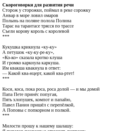
Скороговорки для развития речи
Сторож у сторожки, поймал в реке сорожку
Анвар в море ловил омаров
Полынь на поляне полола Полина
Тарас на тарантасе трясся по трассе
Съели корову король с королевой
***
Кукушка крикнула «ку-ку»
А петушок «ку-ку-ре-ку»,
«Ко-ко» сказала кротко клуша
И громко каркнула каркуша.
Им квакша квакнула в ответ:
— Какой ква-нцерт, какой ква-ртет!
***
Коси, коса, пока роса, роса долой — и мы домой
Папа Пете принёс попугая,
Пять хлопушек, компот и папайю,
Павел Панин пришёл с перепёлкой,
А Поповы с попкорном и полкой.
***
Милости прошу к нашему шалашу: