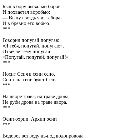
Был в бору бывалый боров
И похвастал воробью:
— Выну гвоздь я из забора
И в бревно его вобью!
***
Говорил попугай попугаю:
«Я тебя, попугай, попугаю».
Отвечает ему попугай:
«Попугай, попугай, попугай!»
***
Носит Сеня в сени сено,
Спать на сене будет Сеня.
***
На дворе трава, на траве дрова,
Не руби дрова на траве двора.
***
Осип охрип, Архип осип
***
Водовоз вез воду из-под водопровода