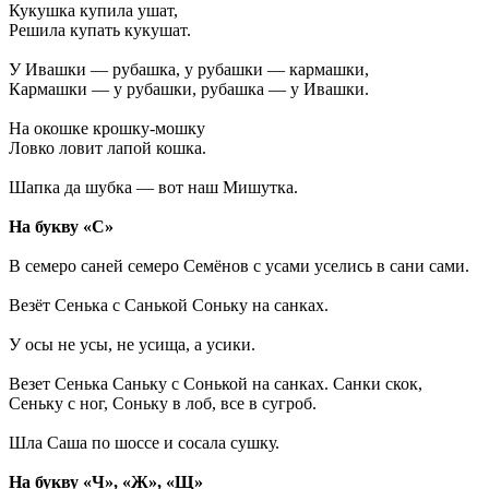
Кукушка купила ушат,
Решила купать кукушат.
У Ивашки — рубашка, у рубашки — кармашки,
Кармашки — у рубашки, рубашка — у Ивашки.
На окошке крошку-мошку
Ловко ловит лапой кошка.
Шапка да шубка — вот наш Мишутка.
На букву «С»
В семеро саней семеро Семёнов с усами уселись в сани сами.
Везёт Сенька с Санькой Соньку на санках.
У осы не усы, не усища, а усики.
Везет Сенька Саньку с Сонькой на санках. Санки скок,
Сеньку с ног, Соньку в лоб, все в сугроб.
Шла Саша по шоссе и сосала сушку.
На букву «Ч», «Ж», «Щ»