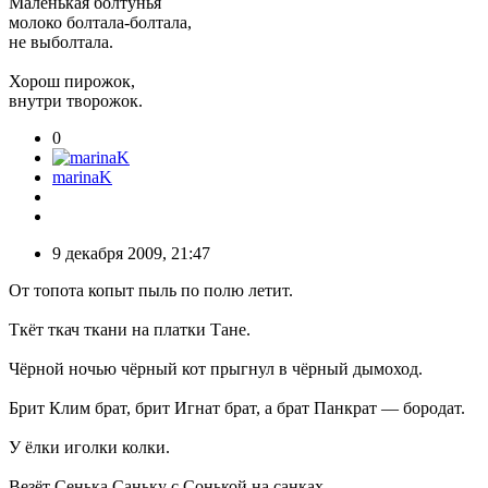
Маленькая болтунья
молоко болтала-болтала,
не выболтала.
Хорош пирожок,
внутри творожок.
0
marinaK
9 декабря 2009, 21:47
От топота копыт пыль по полю летит.
Ткёт ткач ткани на платки Тане.
Чёрной ночью чёрный кот прыгнул в чёрный дымоход.
Брит Клим брат, брит Игнат брат, а брат Панкрат — бородат.
У ёлки иголки колки.
Везёт Сенька Саньку с Сонькой на санках.