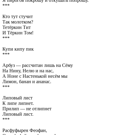
Я пирогов покрошу и откушать попрошу.
***
Кто тут стучит
Так молотком?
Тетёркин Тит
И Тёркин Том!
***
Купи кипу пик
***
Арбуз — рассчитан лишь на Сёму
На Нину, Нелю и на нас,
А Ноне с Настенькой несём мы
Лимон, банан и ананас.
***
Липовый лист
К липе липнет.
Прилип — не отлипнет
Липовый лист.
***
Расфуфырен Феофан,