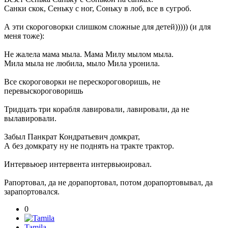
Санки скок, Сеньку с ног, Соньку в лоб, все в сугроб.
А эти скороговорки слишком сложные для детей))))) (и для
меня тоже):
Не жалела мама мыла. Мама Милу мылом мыла.
Мила мыла не любила, мыло Мила уронила.
Все cкороговорки не перескороговоришь, не
перевыскороговоришь
Тридцать три корабля лавировали, лавировали, да не
вылавировали.
Забыл Панкрат Кондратьевич домкрат,
А без домкрату ну не поднять на тракте трактор.
Интервьюер интервента интервьюировал.
Рапортовал, да не дорапортовал, потом дорапортовывал, да
зарапортовался.
0
Tamila