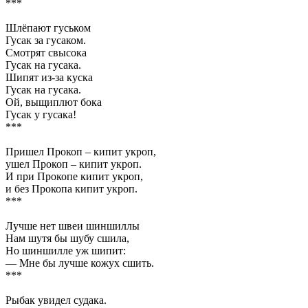
***
Шлёпают гуськом
Гусак за гусаком.
Смотрят свысока
Гусак на гусака.
Шипят из-за куска
Гусак на гусака.
Ой, выщиплют бока
Гусак у гусака!
***
Пришел Прокоп – кипит укроп,
ушел Прокоп – кипит укроп.
И при Прокопе кипит укроп,
и без Прокопа кипит укроп.
***
Лучше нет швеи шиншиллы
Нам шутя бы шубу сшила,
Но шиншилле уж шипит:
— Мне бы лучше кожух сшить.
***
Рыбак увидел судака.