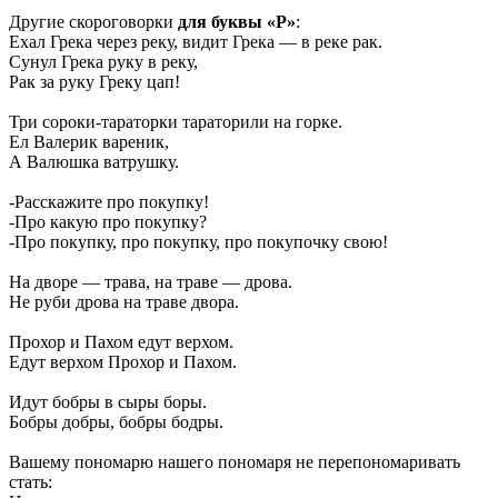
Другие скороговорки
для буквы «Р»
:
Ехал Грека через реку, видит Грека — в реке рак.
Сунул Грека руку в реку,
Рак за руку Греку цап!
Три сороки-тараторки тараторили на горке.
Ел Валерик вареник,
А Валюшка ватрушку.
-Расскажите про покупку!
-Про какую про покупку?
-Про покупку, про покупку, про покупочку свою!
На дворе — трава, на траве — дрова.
Не руби дрова на траве двора.
Прохор и Пахом едут верхом.
Едут верхом Прохор и Пахом.
Идут бобры в сыры боры.
Бобры добры, бобры бодры.
Вашему пономарю нашего пономаря не перепономаривать
стать: