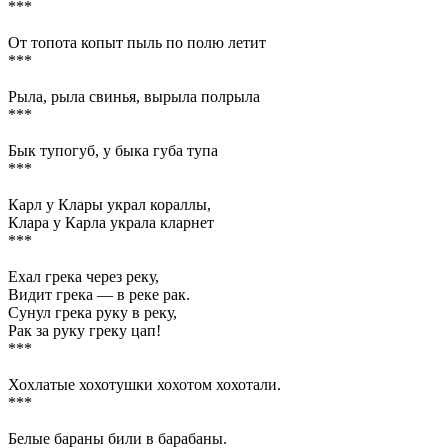
***
От топота копыт пыль по полю летит
***
Рыла, рыла свинья, вырыла полрыла
***
Бык тупогуб, у быка губа тупа
***
Карл у Клары украл кораллы,
Клара у Карла украла кларнет
***
Ехал грека через реку,
Видит грека — в реке рак.
Сунул грека руку в реку,
Рак за руку греку цап!
***
Хохлатые хохотушки хохотом хохотали.
***
Белые бараны били в барабаны.