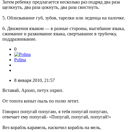
Затем ребенку предлагается несколько раз подряд два раза
щелкнуть, два раза цокнуть, два раза свистнуть.
5. Облизывание губ, зубов, тарелки или леденца на палочке.
6. Движения языком — в разные стороны, выгибание языка,
сжимание и разжимание языка, свертывание в трубочку,
поддразнивание.
0
Polina
8 января 2010, 21:57
Встaвaй, Архип, петух охрип.
От топотa копыт пыль по полю летит.
Говорил попугай попугаю, я тебя попугай попугаю,
отвечает ему попугай- «Попугай, попугай, попугай!»
Вез корабль карамель, наскочил корабль на мель,