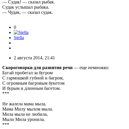
— Судак! — сказал рыбак.
Судак услышал рыбака.
— Чудак, — сказал судак.
0
Stella
2 августа 2014, 21:41
Скороговорки для развития речи
— еще немножко:
Бугай пробегал за бугром
С гармошкой губной и багром,
С огромным багровым букетом
И бурым и длинным багетом.
***
Не жалела мама мыла.
Мама Милу мылом мыла.
Мила мыла не любила,
Мыло Мила уронила.
***