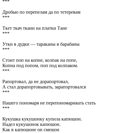
***
Дробью по перепелам да по тетеревам
***
Ткет ткач ткани на платки Тане
***
Утки в дудки — тараканы в барабаны
***
Стоит поп на копне, колпак на попе,
Копна под попом, поп под колпаком.
***
Рапортовал, да не дорапортовал,
А стал дорапортовывать, зарапортовался
***
Нашего пономаря не перепономаривать стать
***
Кукушка кукушонку купила капюшон.
Надел кукушонок капюшон.
Как в капюшоне он смешон