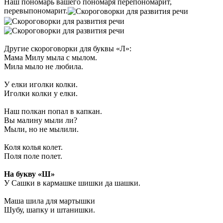
Наш пономарь вашего пономаря перепономарит,
перевыпономарит.
Другие скороговорки для буквы «Л»:
Мама Милу мыла с мылом.
Мила мыло не любила.
У елки иголки колки.
Иголки колки у елки.
Наш полкан попал в капкан.
Вы малину мыли ли?
Мыли, но не мылили.
Коля колья колет.
Поля поле полет.
На букву «Ш»
У Сашки в кармашке шишки да шашки.
Маша шила для мартышки
Шубу, шапку и штанишки.