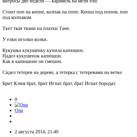
матросы две недели — карамель на мели ели.
Стоит поп на копне, колпак на попе. Копна под попом, поп
под колпаком.
Ткет ткач ткани на платки Тане.
У елки иголки колки.
Кукушка кукушенку купила капюшон.
Надел кукушенок капюшон.
Как в капюшоне он смешон.
Сидел тетерев на дереве, а тетерка с тетеревами на ветке.
Брит Клим брат, брит Игнат брат, брат Игнат бородат.
0
Ona
2 августа 2014, 21:40