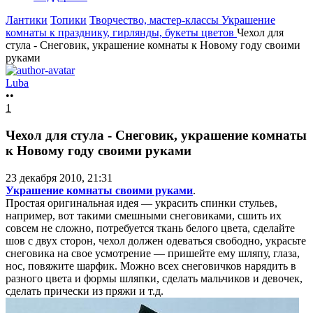
Лантики
Топики
Творчество, мастер-классы
Украшение
комнаты к празднику, гирлянды, букеты цветов
Чехол для
стула - Снеговик, украшение комнаты к Новому году своими
руками
Luba
••
1
Чехол для стула - Снеговик, украшение комнаты
к Новому году своими руками
23 декабря 2010, 21:31
Украшение комнаты своими руками
.
Простая оригинальная идея — украсить спинки стульев,
например, вот такими смешными снеговиками, сшить их
совсем не сложно, потребуется ткань белого цвета, сделайте
шов с двух сторон, чехол должен одеваться свободно, украсьте
снеговика на свое усмотрение — пришейте ему шляпу, глаза,
нос, повяжите шарфик. Можно всех снеговичков нарядить в
разного цвета и формы шляпки, сделать мальчиков и девочек,
сделать прически из пряжи и т.д.