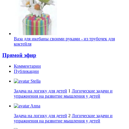
Ваза для икебаны своими руками - из трубочек для
коктейля
Прямой эфир
Комментарии
Публикации
Stella
Задача на логику для детей
1
Логические задачи и
упражнения на развитие мышления у детей
Anna
Задача на логику для детей
2
Логические задачи и
упражнения на развитие мышления у детей