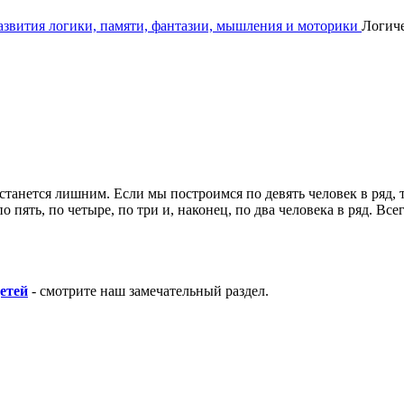
развития логики, памяти, фантазии, мышления и моторики
Логиче
останется лишним. Если мы построимся по девять человек в ряд, 
о пять, по четыре, по три и, наконец, по два человека в ряд. Вс
етей
- смотрите наш замечательный раздел.