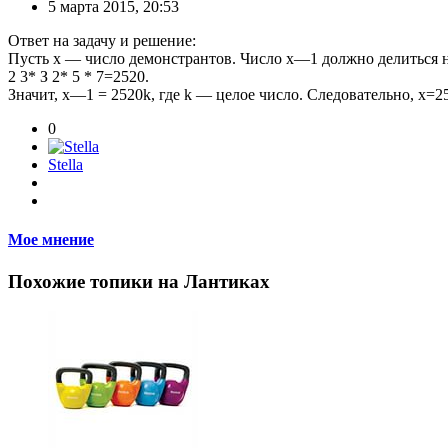
5 марта 2015, 20:53
Ответ на задачу и решение:
Пусть х — число демонстрантов. Число х—1 должно делиться на 2
2 3* З 2* 5 * 7=2520.
Значит, х—1 = 2520k, где k — целое число. Следовательно, х=2
0
Stella
Мое мнение
Похожие топики на Лантиках