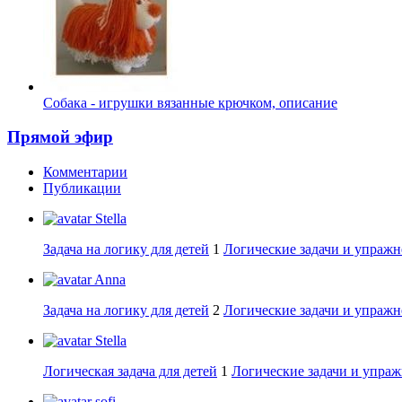
Собака - игрушки вязанные крючком, описание
Прямой эфир
Комментарии
Публикации
Stella
Задача на логику для детей
1
Логические задачи и упражн
Anna
Задача на логику для детей
2
Логические задачи и упражн
Stella
Логическая задача для детей
1
Логические задачи и упраж
sofi