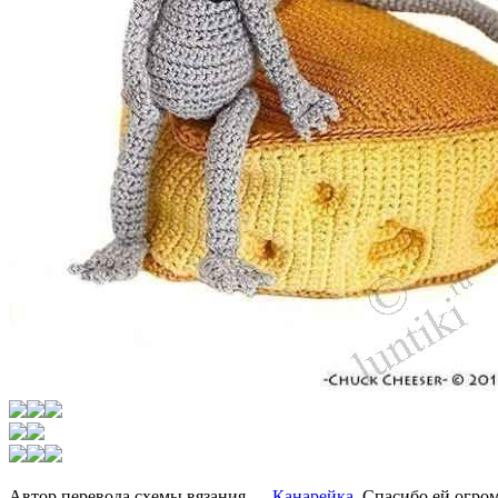
Автор перевода схемы вязания —
Канарейка
. Спасибо ей огро