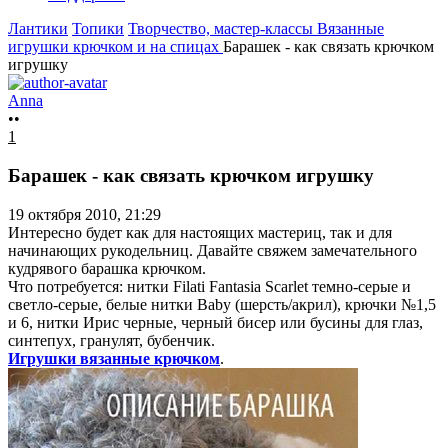
Лантики
Топики
Творчество, мастер-классы
Вязанные
игрушки крючком и на спицах
Барашек - как связать крючком
игрушку
Anna
••
1
Барашек - как связать крючком игрушку
19 октября 2010, 21:29
Интересно будет как для настоящих мастериц, так и для
начинающих рукодельниц. Давайте свяжем замечательного
кудрявого барашка крючком.
Что потребуется: нитки Filati Fantasia Scarlet темно-серые и
светло-серые, белые нитки Baby (шерсть/акрил), крючки №1,5
и 6, нитки Ирис черные, черный бисер или бусины для глаз,
синтепух, гранулят, бубенчик.
Игрушки вязанные крючком
.