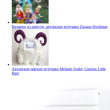
Валяние из шерсти, авторские игрушки Zuzana Hochman
Авторские мягкие игрушки Melanie Audet, Curious Little
Bird