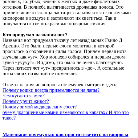
розовых, голубых, зеленых желтых и даже фиолетовых
оттенков. В полнеба вытягивается дрожащая полоса. Это
прилетевшие от солнца частицы сталкиваются с частичками
кислорода в воздухе и заставляют их светиться. Так и
получается сказочно-красивые полярные сияния.
Кто придумал названия нот?
Названия нот придумал тысячу лет назад монах Гвидо Д
Ареццо. Это были первые слоги молитвы, в которой
просилось о сохранении силы голоса. Причем первая нота
звучала как «ут». Хор монахов собирался и первым делом
гудел «ууууут». Видимо, это было не очень благозвучно.
Через пятьсот лет «ут» превратилось в «до». А остальные
ноты своих названий не поменяли.
Ответы на другие вопросы почемучек смотрите здесь:
Почему кошки всегда приземляются на лапы?
Чем кусаются змеи?
Почему урчит живот?
Почему зимой медведь лапу сосет?
очему драгоценные камни измеряются в каратах? И что это
такое?
Маленькие почемучки: как просто ответить на вопросы