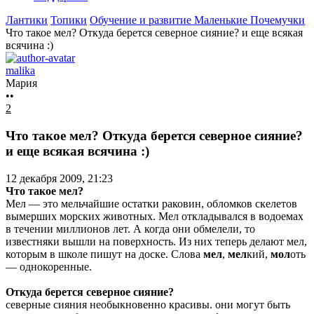
Лантики
Топики
Обучение и развитие
Маленькие Почемучки
Что такое мел? Откуда берется северное сияние? и еще всякая
всячина :)
malika
Мария
••
2
Что такое мел? Откуда берется северное сияние?
и еще всякая всячина :)
12 декабря 2009, 21:23
Что такое мел?
Мел — это мельчайшие остатки раковин, обломков скелетов
вымерших морских животных. Мел откладывался в водоемах
в течении миллионов лет. А когда они обмелели, то
известняки вышли на поверхность. Из них теперь делают мел,
которым в школе пишут на доске. Слова
мел
,
мел
кий,
мол
оть
— однокоренные.
Откуда берется северное сияние?
северные сияния необыкновенно красивы. они могут быть