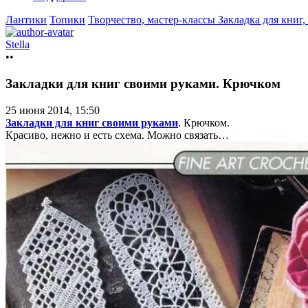
Лантики
Топики
Творчество, мастер-классы
Закладка для книг
Stella
••
Закладки для книг своими руками. Крючком
25 июня 2014, 15:50
Закладки для книг своими руками
. Крючком.
Красиво, нежно и есть схема. Можно связать…