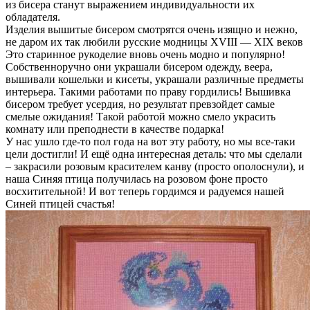
из бисера станут выражением индивидуальности их
обладателя.
Изделия вышитые бисером смотрятся очень изящно и нежно,
не даром их так любили русские модницы ХVIII — XIX веков
Это старинное рукоделие вновь очень модно и популярно!
Собственноручно они украшали бисером одежду, веера,
вышивали кошельки и кисеты, украшали различные предметы
интерьера. Такими работами по праву гордились! Вышивка
бисером требует усердия, но результат превзойдет самые
смелые ожидания! Такой работой можно смело украсить
комнату или преподнести в качестве подарка!
У нас ушло где-то пол года на вот эту работу, но мы все-таки
цели достигли! И ещё одна интересная деталь: что мы сделали
– закрасили розовым красителем канву (просто ополоснули), и
наша Синяя птица получилась на розовом фоне просто
восхитительной! И вот теперь гордимся и радуемся нашей
Синей птицей счастья!