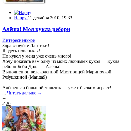
Happy
11 декабря 2010, 19:33
Алёша! Моя кукла реборн
Интересненькое
Здравствуйте Лантики!
Я здесь новенькая!
Но кукол у меня уже очень много!
Хочу показать вам одну из моих любимых кукол — Кукла
реборн Беби Долл — Алёша!
Выполнен он велеколепной Мастирицей Мариночкой
Рябушкиной (Maritta9)
Алёшенька большой мальчик — уже с бычком играет!
...
Читать дальше →
••
2
26