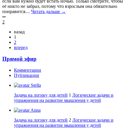
если вам нужно будет встать ночью. Только смотрите, чтобы
её никто не забрал, потому что взрослым она обязательно
понравится....
Читать дальше →
••
2
назад
1
2
вперед
Прямой эфир
Комментарии
Публикации
Stella
Задача на логику для детей
1
Логические задачи и
упражнения на развитие мышления у детей
Anna
Задача на логику для детей
2
Логические задачи и
упражнения на развитие мышления у детей