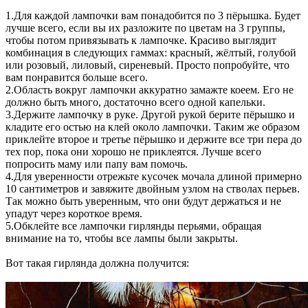
1.Для каждой лампочки вам понадобится по 3 пёрышка. Будет
лучше всего, если вы их разложите по цветам на 3 группы,
чтобы потом привязывать к лампочке. Красиво выглядит
комбинация в следующих гаммах: красный, жёлтый, голубой
или розовый, лиловый, сиреневый. Просто попробуйте, что
вам понравится больше всего.
2.Область вокруг лампочки аккуратно замажте коеем. Его не
должно быть много, достаточно всего одной капельки.
3.Держите лампочку в руке. Другой рукой берите пёрышко и
кладите его остью на клей около лампочки. Таким же образом
приклейте второе и третье пёрышко и держите все три пера до
тех пор, пока они хорошо не приклеятся. Лучше всего
попросить маму или папу вам помочь.
4.Для уверенности отрежьте кусочек мочала длиной примерно
10 сантиметров и завяжите двойным узлом на стволах перьев.
Так можно быть уверенным, что они будут держаться и не
упадут через короткое время.
5.Обклейте все лампочки гирлянды перьями, обращая
внимание на то, чтобы все лампы были закрыты.
Вот такая гирлянда должна получится: