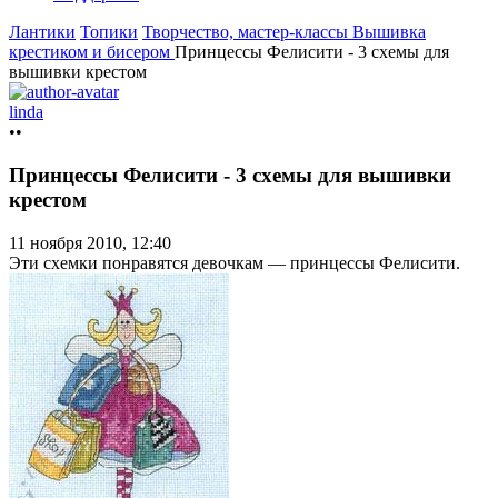
Лантики
Топики
Творчество, мастер-классы
Вышивка
крестиком и бисером
Принцессы Фелисити - 3 схемы для
вышивки крестом
linda
••
Принцессы Фелисити - 3 схемы для вышивки
крестом
11 ноября 2010, 12:40
Эти схемки понравятся девочкам — принцессы Фелисити.