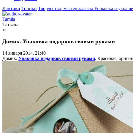
Лантики
Топики
Творчество, мастер-классы
Упаковка и украш
Tamila
Татьяна
••
Домик. Упаковка подарков своими руками
14 января 2014, 21:40
Домик.
Упаковка подарков своими руками
. Красивая, оригин