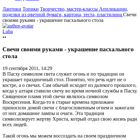
Лантики
Топики
Творчество, мастер-классы
Аппликации,
поделки из цветной бумаги, картона, теста, пластилина
Свечи
своими руками - украшение пасхального стола
Luba
••
Свечи своими руками - украшение пасхального
стола
19 сентября 2011, 14:29
В Пасху символом света служит огонь и по традиции он
украшает праздничный стол. Понятно, что речь идет не о
костре, а о свечах. Сам обычай исходит из далекого прошлого,
когда у алтаря ставили свечу во время ночной службы в Пасху.
Священное пламя этой свечи являлось символом
Воскресения. Когда-то в старые времена прихожане
приносили домой свечи с благословенным огнем и зажигали
от них домашние лампы и очаги. Эта традиция
символизирует жертву Христа, котрый отдал свою жизнь ради
всех людей.
Такой огонь мы можем воссоздать на своем праздничном