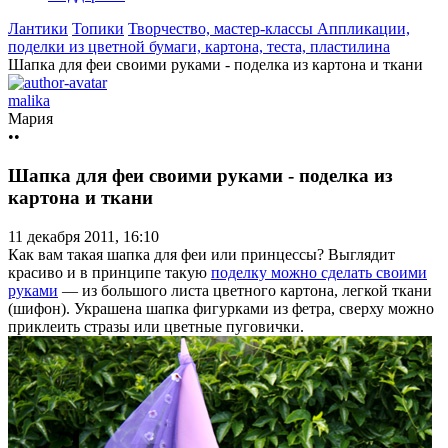
Лантики
Топики
Творчество, мастер-классы
Аппликации,
поделки из цветной бумаги, картона, теста, пластилина
Шапка для феи своими руками - поделка из картона и ткани
malika
Мария
••
Шапка для феи своими руками - поделка из
картона и ткани
11 декабря 2011, 16:10
Как вам такая шапка для феи или принцессы? Выглядит
красиво и в принципе такую
поделку можно сделать своими
руками
— из большого листа цветного картона, легкой ткани
(шифон). Украшена шапка фигурками из фетра, сверху можно
приклеить стразы или цветные пуговички.