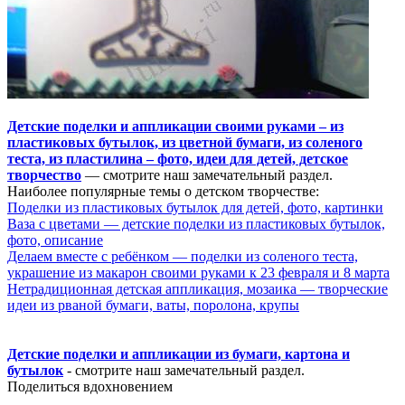
Детские поделки и аппликации своими руками – из
пластиковых бутылок, из цветной бумаги, из соленого
теста, из пластилина – фото, идеи для детей, детское
творчество
— смотрите наш замечательный раздел.
Наиболее популярные темы о детском творчестве:
Поделки из пластиковых бутылок для детей, фото, картинки
Ваза с цветами — детские поделки из пластиковых бутылок,
фото, описание
Делаем вместе с ребёнком — поделки из соленого теста,
украшение из макарон своими руками к 23 февраля и 8 марта
Нетрадиционная детская аппликация, мозаика — творческие
идеи из рваной бумаги, ваты, поролона, крупы
Детские поделки и аппликации из бумаги, картона и
бутылок
- смотрите наш замечательный раздел.
Поделиться вдохновением